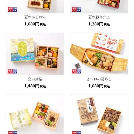
夏のあじわい
夏の彩り弁当
1,080円
1,280円
税込
税込
夏の旅路
きつねの鶏めし
1,480円
1,080円
税込
税込