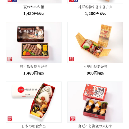
夏のかさね箱
神戸名物すきやき弁当
1,480円
1,280円
税込
税込
神戸鉄板焼き弁当
六甲山縦走弁当
1,480円
900円
税込
税込
日本の朝食弁当
真だこと海老の天むす