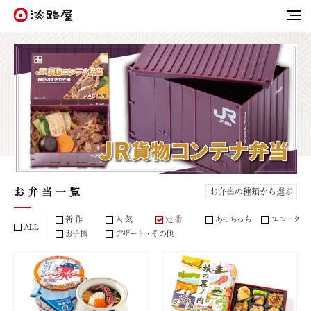
お 弁 当 一 覧
新 作
人 気
定 番
あっちっち
ユニーク
ALL
お子様
デザート・その他