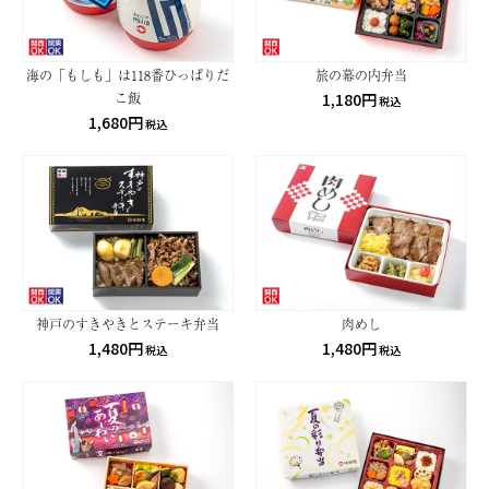
海の「もしも」は118番ひっぱりだ
旅の幕の内弁当
こ飯
1,180円
税込
1,680円
税込
神戸のすきやきとステーキ弁当
肉めし
1,480円
1,480円
税込
税込