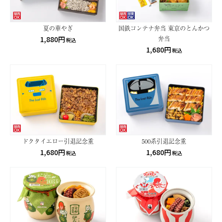
夏の華やぎ
国鉄コンテナ弁当 東京のとんかつ
1,880円
弁当
税込
1,680円
税込
ドクタイエロー引退記念重
500系引退記念重
1,680円
1,680円
税込
税込