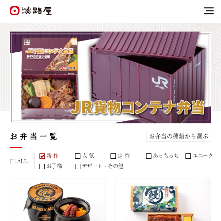
お 弁 当 一 覧
新 作
人 気
定 番
あっちっち
ユニーク
ALL
お子様
デザート・その他