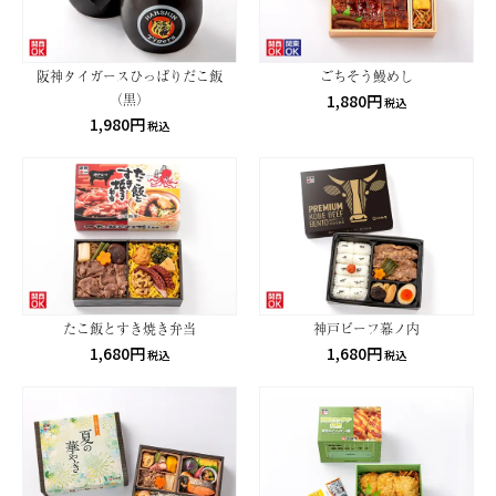
阪神タイガースひっぱりだこ飯
ごちそう鰻めし
（黒）
1,880円
税込
1,980円
税込
たこ飯とすき焼き弁当
神戸ビーフ幕ノ内
1,680円
1,680円
税込
税込