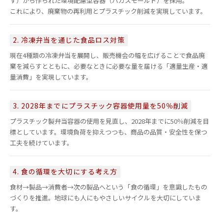
す）から作られた環境配慮型容器（バガスモールド）を採用。
これにより、廃棄物の再利用とプラスチック削減を実現しています。
2. 冷凍弁当を通じた食品ロス対策
現在4種類の冷凍弁当を展開し、販売機会の幅を広げることで食品廃
棄を減らすとともに、必要なときに必要な量を届ける「適量生産・適
量消費」を実現しています。
3. 2028年までにプラスチック容器使用量を50％削減
プラスチック製弁当容器の使用を見直し、2028年までに50％削減を目
標としています。環境負荷を抑えつつも、商品の品質・安全性を保つ
工夫を続けています。
4. 食の循環を大切にする考え方
食材→製品→消費者→次の製品へという「食の循環」を意識したもの
づくりを推進。地球にも人にもやさしいサイクルを大切にしていま
す。