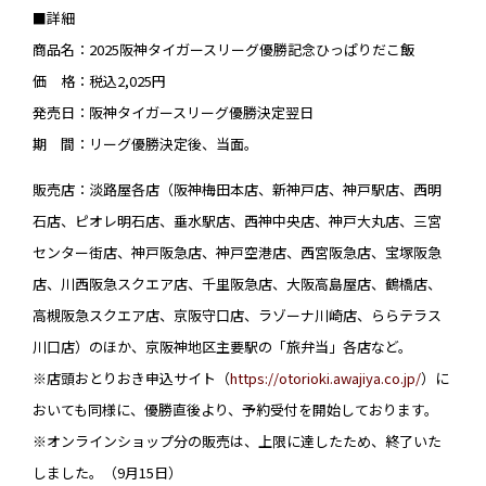
■詳細
商品名：2025阪神タイガースリーグ優勝記念ひっぱりだこ飯
価 格：税込2,025円
発売日：阪神タイガースリーグ優勝決定翌日
期 間：リーグ優勝決定後、当面。
販売店：淡路屋各店（阪神梅田本店、新神戸店、神戸駅店、西明
石店、ピオレ明石店、垂水駅店、西神中央店、神戸大丸店、三宮
センター街店、神戸阪急店、神戸空港店、西宮阪急店、宝塚阪急
店、川西阪急スクエア店、千里阪急店、大阪高島屋店、鶴橋店、
高槻阪急スクエア店、京阪守口店、ラゾーナ川崎店、ららテラス
川口店）のほか、京阪神地区主要駅の「旅弁当」各店など。
※店頭おとりおき申込サイト（
https://otorioki.awajiya.co.jp/
）に
おいても同様に、優勝直後より、予約受付を開始しております。
※オンラインショップ分の販売は、上限に達したため、終了いた
しました。（9月15日）