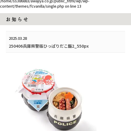
/home/ss386883/awajiya.co.jp/public_html/wp/wp-
content/themes/fcvanilla/single.php
on line
13
お 知 ら せ
2025.03.28
250406兵庫県警版ひっぱりだこ飯2_550px