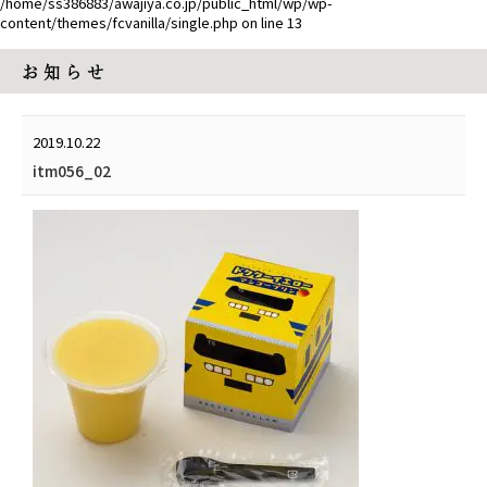
/home/ss386883/awajiya.co.jp/public_html/wp/wp-
content/themes/fcvanilla/single.php
on line
13
お 知 ら せ
2019.10.22
itm056_02