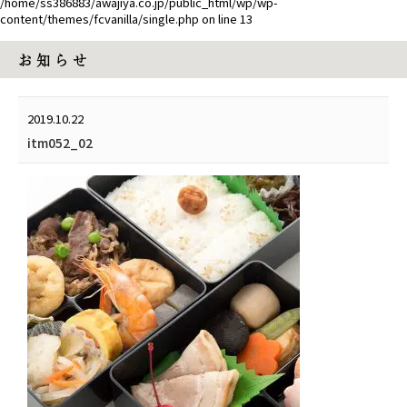
/home/ss386883/awajiya.co.jp/public_html/wp/wp-
content/themes/fcvanilla/single.php
on line
13
お 知 ら せ
2019.10.22
itm052_02