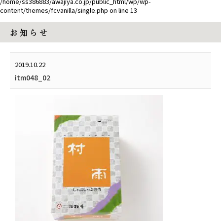
/home/ss386883/awajiya.co.jp/public_html/wp/wp-
content/themes/fcvanilla/single.php
on line
13
お 知 ら せ
2019.10.22
itm048_02