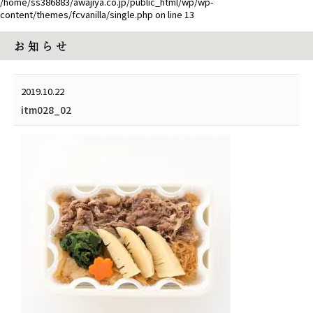
/home/ss386883/awajiya.co.jp/public_html/wp/wp-
content/themes/fcvanilla/single.php
on line
13
お 知 ら せ
2019.10.22
itm028_02