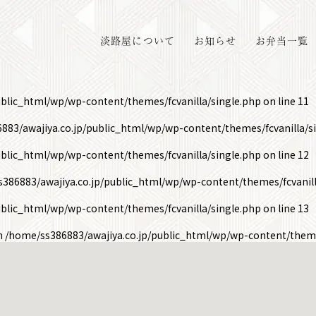
淡路屋について
お知らせ
お弁当一覧
ublic_html/wp/wp-content/themes/fcvanilla/single.php
on line
11
883/awajiya.co.jp/public_html/wp/wp-content/themes/fcvanilla/s
ublic_html/wp/wp-content/themes/fcvanilla/single.php
on line
12
386883/awajiya.co.jp/public_html/wp/wp-content/themes/fcvanill
ublic_html/wp/wp-content/themes/fcvanilla/single.php
on line
13
in
/home/ss386883/awajiya.co.jp/public_html/wp/wp-content/theme