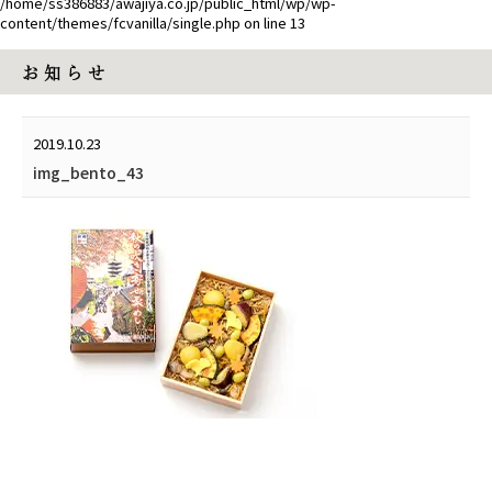
/home/ss386883/awajiya.co.jp/public_html/wp/wp-
content/themes/fcvanilla/single.php
on line
13
お 知 ら せ
2019.10.23
img_bento_43