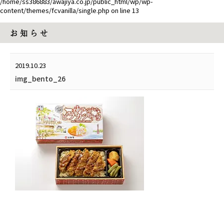
/home/ss386883/awajiya.co.jp/public_html/wp/wp-
content/themes/fcvanilla/single.php
on line
13
お 知 ら せ
2019.10.23
img_bento_26