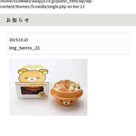
/home/ss386883/awajiya.co.jp/public_html/wp/wp-
content/themes/fcvanilla/single.php
on line
13
お 知 ら せ
2019.10.23
img_bento_23