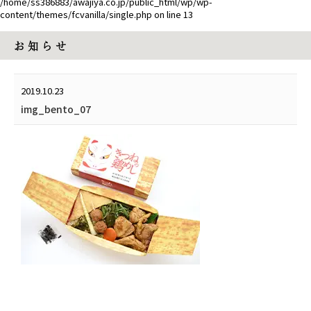
/home/ss386883/awajiya.co.jp/public_html/wp/wp-
content/themes/fcvanilla/single.php
on line
13
お 知 ら せ
2019.10.23
img_bento_07