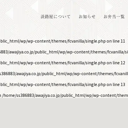
淡路屋について
お知らせ
お弁当一覧
ublic_html/wp/wp-content/themes/fcvanilla/single.php
on line
11
883/awajiya.co.jp/public_html/wp/wp-content/themes/fcvanilla/s
ublic_html/wp/wp-content/themes/fcvanilla/single.php
on line
12
386883/awajiya.co.jp/public_html/wp/wp-content/themes/fcvanill
ublic_html/wp/wp-content/themes/fcvanilla/single.php
on line
13
in
/home/ss386883/awajiya.co.jp/public_html/wp/wp-content/theme