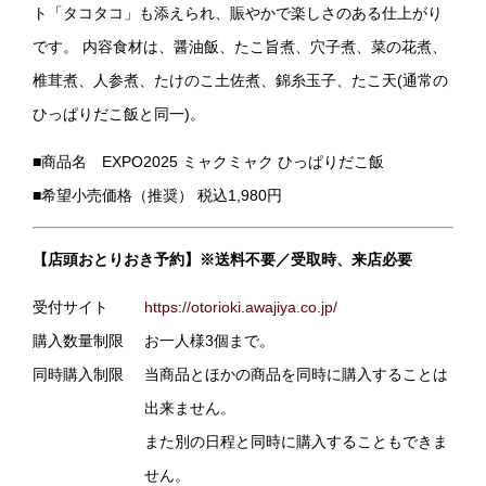
ト「タコタコ」も添えられ、賑やかで楽しさのある仕上がり
です。 内容食材は、醤油飯、たこ旨煮、穴子煮、菜の花煮、
椎茸煮、人参煮、たけのこ土佐煮、錦糸玉子、たこ天(通常の
ひっぱりだこ飯と同一)。
■商品名 EXPO2025 ミャクミャク ひっぱりだこ飯
■希望小売価格（推奨） 税込1,980円
【店頭おとりおき予約】※送料不要／受取時、来店必要
受付サイト
https://otorioki.awajiya.co.jp/
購入数量制限
お一人様3個まで。
同時購入制限
当商品とほかの商品を同時に購入することは
出来ません。
また別の日程と同時に購入することもできま
せん。