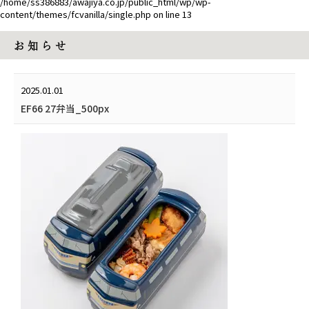
/home/ss386883/awajiya.co.jp/public_html/wp/wp-
content/themes/fcvanilla/single.php
on line
13
お 知 ら せ
2025.01.01
EF66 27弁当_500px