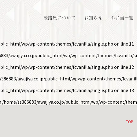
淡路屋について
お知らせ
お弁当一覧
ublic_html/wp/wp-content/themes/fcvanilla/single.php
on line
11
883/awajiya.co.jp/public_html/wp/wp-content/themes/fcvanilla/s
ublic_html/wp/wp-content/themes/fcvanilla/single.php
on line
12
386883/awajiya.co.jp/public_html/wp/wp-content/themes/fcvanill
ublic_html/wp/wp-content/themes/fcvanilla/single.php
on line
13
in
/home/ss386883/awajiya.co.jp/public_html/wp/wp-content/theme
TOP