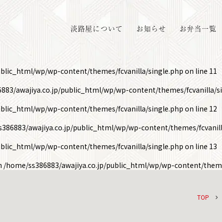
淡路屋について
お知らせ
お弁当一覧
ublic_html/wp/wp-content/themes/fcvanilla/single.php
on line
11
883/awajiya.co.jp/public_html/wp/wp-content/themes/fcvanilla/s
ublic_html/wp/wp-content/themes/fcvanilla/single.php
on line
12
386883/awajiya.co.jp/public_html/wp/wp-content/themes/fcvanill
ublic_html/wp/wp-content/themes/fcvanilla/single.php
on line
13
in
/home/ss386883/awajiya.co.jp/public_html/wp/wp-content/theme
TOP