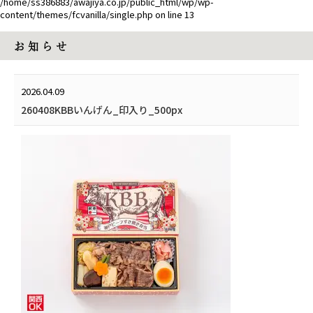
/home/ss386883/awajiya.co.jp/public_html/wp/wp-
content/themes/fcvanilla/single.php
on line
13
お 知 ら せ
2026.04.09
260408KBBいんげん_印入り_500px