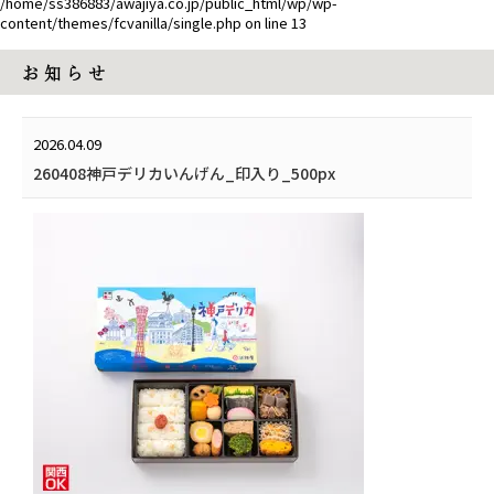
/home/ss386883/awajiya.co.jp/public_html/wp/wp-
content/themes/fcvanilla/single.php
on line
13
お 知 ら せ
2026.04.09
260408神戸デリカいんげん_印入り_500px