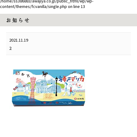
/home/ss386883/awajiya.co.jp/public_html/wp/wp-
content/themes/fcvanilla/single.php
on line
13
お 知 ら せ
2021.11.19
2