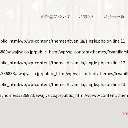
淡路屋について
お知らせ
お弁当一覧
ublic_html/wp/wp-content/themes/fcvanilla/single.php
on line
11
883/awajiya.co.jp/public_html/wp/wp-content/themes/fcvanilla/s
ublic_html/wp/wp-content/themes/fcvanilla/single.php
on line
12
386883/awajiya.co.jp/public_html/wp/wp-content/themes/fcvanill
ublic_html/wp/wp-content/themes/fcvanilla/single.php
on line
13
in
/home/ss386883/awajiya.co.jp/public_html/wp/wp-content/theme
TO