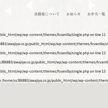
淡路屋について
お知らせ
お弁当一覧
ublic_html/wp/wp-content/themes/fcvanilla/single.php
on line
11
883/awajiya.co.jp/public_html/wp/wp-content/themes/fcvanilla/s
ublic_html/wp/wp-content/themes/fcvanilla/single.php
on line
12
386883/awajiya.co.jp/public_html/wp/wp-content/themes/fcvanill
ublic_html/wp/wp-content/themes/fcvanilla/single.php
on line
13
in
/home/ss386883/awajiya.co.jp/public_html/wp/wp-content/theme