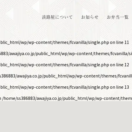
淡路屋について
お知らせ
お弁当一覧
ublic_html/wp/wp-content/themes/fcvanilla/single.php
on line
11
883/awajiya.co.jp/public_html/wp/wp-content/themes/fcvanilla/s
ublic_html/wp/wp-content/themes/fcvanilla/single.php
on line
12
386883/awajiya.co.jp/public_html/wp/wp-content/themes/fcvanill
ublic_html/wp/wp-content/themes/fcvanilla/single.php
on line
13
in
/home/ss386883/awajiya.co.jp/public_html/wp/wp-content/theme