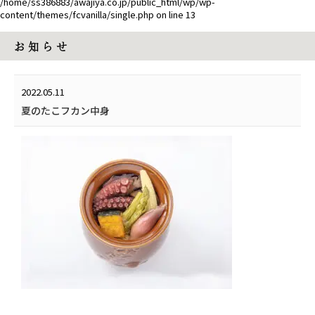
/home/ss386883/awajiya.co.jp/public_html/wp/wp-
content/themes/fcvanilla/single.php
on line
13
お 知 ら せ
2022.05.11
夏のたこフカン中身