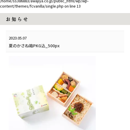
/home/ss386883/awajiya.co.jp/public_html/wp/wp-
content/themes/fcvanilla/single.php
on line
13
お 知 ら せ
2023.05.07
夏のかさね箱PKG込_500px