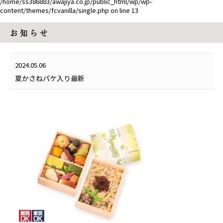
/home/ss386883/awajiya.co.jp/public_html/wp/wp-
content/themes/fcvanilla/single.php
on line
13
お 知 ら せ
2024.05.06
夏かさねパケ入り最新