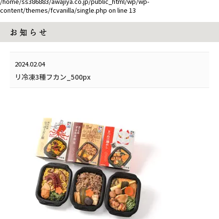
/home/ss386883/awajiya.co.jp/public_html/wp/wp-
content/themes/fcvanilla/single.php
on line
13
お 知 ら せ
2024.02.04
リ冷凍3種フカン_500px