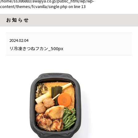
/home/ss386883/awajiya.co.jp/public_html/wp/wp-
content/themes/fcvanilla/single.php
on line
13
お 知 ら せ
2024.02.04
リ冷凍きつねフカン_500px