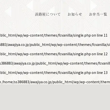
淡路屋について
お知らせ
お弁当一覧
ublic_html/wp/wp-content/themes/fcvanilla/single.php
on line
11
883/awajiya.co.jp/public_html/wp/wp-content/themes/fcvanilla/s
ublic_html/wp/wp-content/themes/fcvanilla/single.php
on line
12
386883/awajiya.co.jp/public_html/wp/wp-content/themes/fcvanill
ublic_html/wp/wp-content/themes/fcvanilla/single.php
on line
13
in
/home/ss386883/awajiya.co.jp/public_html/wp/wp-content/theme