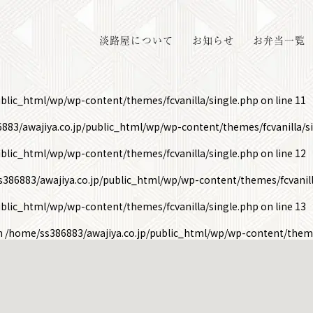
淡路屋について
お知らせ
お弁当一覧
ublic_html/wp/wp-content/themes/fcvanilla/single.php
on line
11
883/awajiya.co.jp/public_html/wp/wp-content/themes/fcvanilla/s
ublic_html/wp/wp-content/themes/fcvanilla/single.php
on line
12
386883/awajiya.co.jp/public_html/wp/wp-content/themes/fcvanill
ublic_html/wp/wp-content/themes/fcvanilla/single.php
on line
13
in
/home/ss386883/awajiya.co.jp/public_html/wp/wp-content/theme