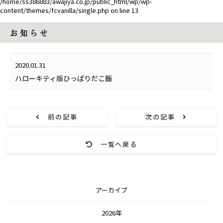
/home/ss386883/awajiya.co.jp/public_html/wp/wp-
content/themes/fcvanilla/single.php
on line
13
お 知 ら せ
2020.01.31
ハローキティ版ひっぱりだこ飯
前の記事
次の記事
一覧へ戻る
アーカイブ
2026年