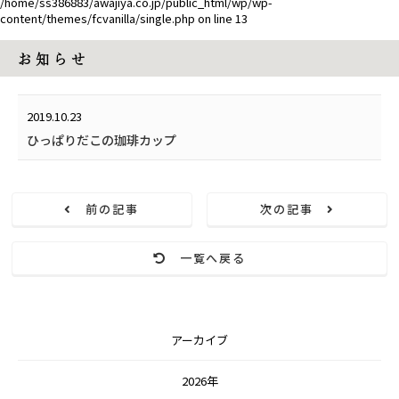
/home/ss386883/awajiya.co.jp/public_html/wp/wp-
content/themes/fcvanilla/single.php
on line
13
お 知 ら せ
2019.10.23
ひっぱりだこの珈琲カップ
前の記事
次の記事
一覧へ戻る
アーカイブ
2026年