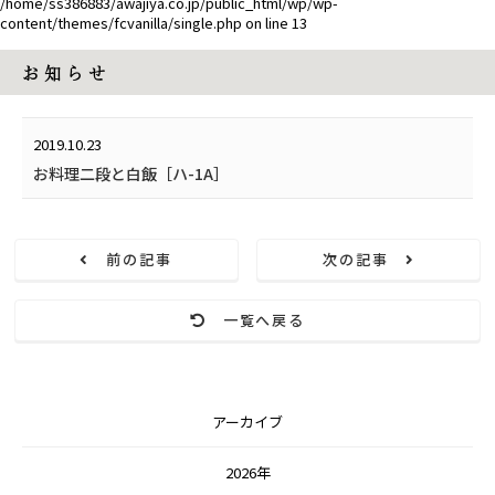
/home/ss386883/awajiya.co.jp/public_html/wp/wp-
content/themes/fcvanilla/single.php
on line
13
お 知 ら せ
2019.10.23
お料理二段と白飯［ハ-1A］
前の記事
次の記事
一覧へ戻る
アーカイブ
2026年