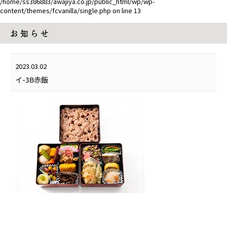
/home/ss386883/awajiya.co.jp/public_html/wp/wp-
content/themes/fcvanilla/single.php
on line
13
お 知 ら せ
2023.03.02
イ-3B赤飯