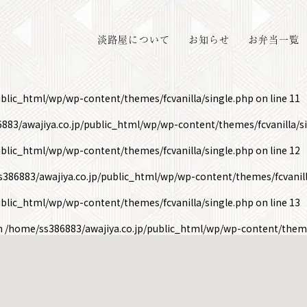
淡路屋について
お知らせ
お弁当一覧
ublic_html/wp/wp-content/themes/fcvanilla/single.php
on line
11
883/awajiya.co.jp/public_html/wp/wp-content/themes/fcvanilla/s
ublic_html/wp/wp-content/themes/fcvanilla/single.php
on line
12
386883/awajiya.co.jp/public_html/wp/wp-content/themes/fcvanill
ublic_html/wp/wp-content/themes/fcvanilla/single.php
on line
13
in
/home/ss386883/awajiya.co.jp/public_html/wp/wp-content/theme