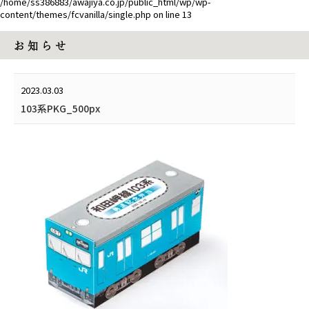
/home/ss386883/awajiya.co.jp/public_html/wp/wp-
content/themes/fcvanilla/single.php
on line
13
お 知 ら せ
2023.03.03
103系PKG_500px