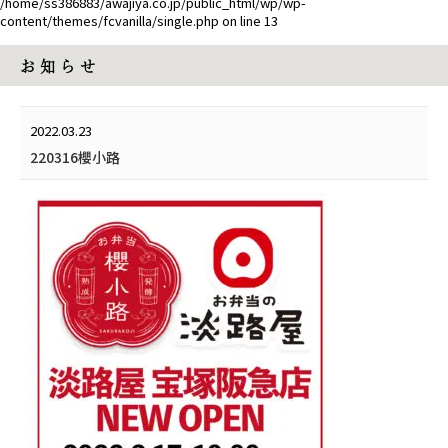
/home/ss386883/awajiya.co.jp/public_html/wp/wp-
content/themes/fcvanilla/single.php
on line
13
お 知 ら せ
2022.03.23
220316櫻小路