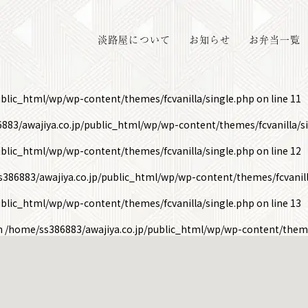
淡路屋について
お知らせ
お弁当一覧
ublic_html/wp/wp-content/themes/fcvanilla/single.php
on line
11
883/awajiya.co.jp/public_html/wp/wp-content/themes/fcvanilla/s
ublic_html/wp/wp-content/themes/fcvanilla/single.php
on line
12
386883/awajiya.co.jp/public_html/wp/wp-content/themes/fcvanill
ublic_html/wp/wp-content/themes/fcvanilla/single.php
on line
13
in
/home/ss386883/awajiya.co.jp/public_html/wp/wp-content/theme