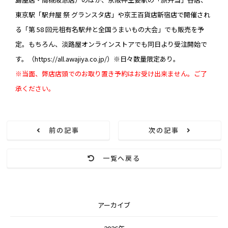
東京駅「駅弁屋 祭 グランスタ店」や京王百貨店新宿店で開催され
る「第 58 回元祖有名駅弁と全国うまいもの大会」でも販売を予
定。もちろん、淡路屋オンラインストアでも同日より受注開始で
す。（https://all.awajiya.co.jp/）※日々数量限定あり。
※当面、弊店店頭でのお取り置き予約はお受け出来ません。ご了
承ください。
前の記事
次の記事
一覧へ戻る
アーカイブ