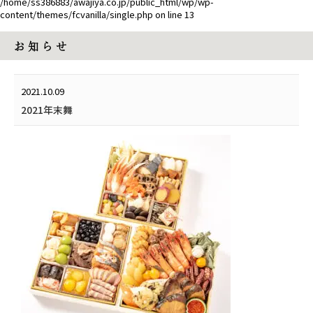
/home/ss386883/awajiya.co.jp/public_html/wp/wp-
content/themes/fcvanilla/single.php
on line
13
お 知 ら せ
2021.10.09
2021年末舞