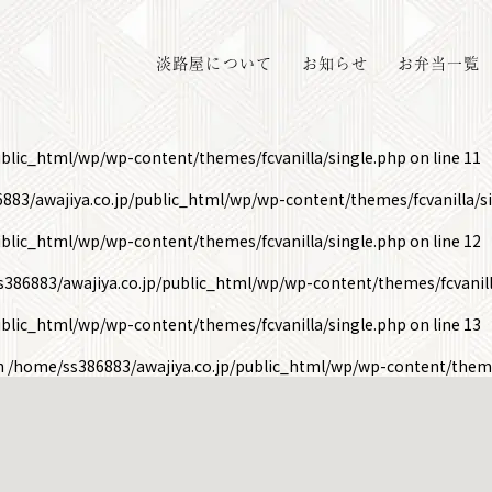
淡路屋について
お知らせ
お弁当一覧
ublic_html/wp/wp-content/themes/fcvanilla/single.php
on line
11
883/awajiya.co.jp/public_html/wp/wp-content/themes/fcvanilla/s
ublic_html/wp/wp-content/themes/fcvanilla/single.php
on line
12
386883/awajiya.co.jp/public_html/wp/wp-content/themes/fcvanill
ublic_html/wp/wp-content/themes/fcvanilla/single.php
on line
13
in
/home/ss386883/awajiya.co.jp/public_html/wp/wp-content/theme