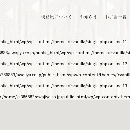
淡路屋について
お知らせ
お弁当一覧
ublic_html/wp/wp-content/themes/fcvanilla/single.php
on line
11
883/awajiya.co.jp/public_html/wp/wp-content/themes/fcvanilla/s
ublic_html/wp/wp-content/themes/fcvanilla/single.php
on line
12
386883/awajiya.co.jp/public_html/wp/wp-content/themes/fcvanill
ublic_html/wp/wp-content/themes/fcvanilla/single.php
on line
13
in
/home/ss386883/awajiya.co.jp/public_html/wp/wp-content/theme