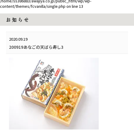
/home/ss386883/awajiya.co.jp/public_html/wp/wp-
content/themes/fcvanilla/single.php
on line
13
お 知 ら せ
2020.09.19
200919あなごの天ばら寿し3