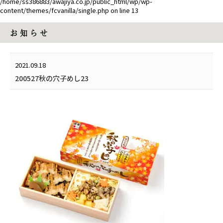
/home/ss386883/awajiya.co.jp/public_html/wp/wp-
content/themes/fcvanilla/single.php
on line
13
お 知 ら せ
2021.09.18
200527秋の穴子めし23