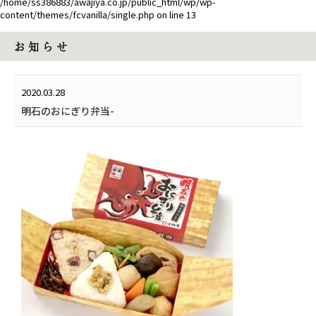
/home/ss386883/awajiya.co.jp/public_html/wp/wp-
content/themes/fcvanilla/single.php
on line
13
お 知 ら せ
2020.03.28
明石のおにぎり弁当-