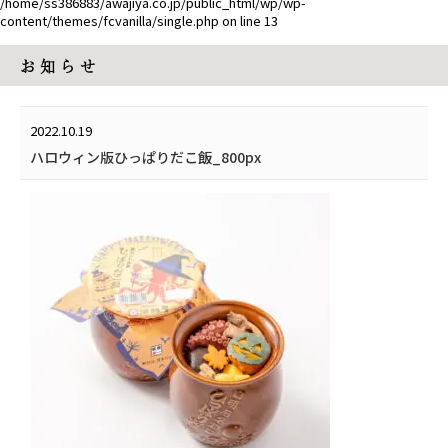
/home/ss386883/awajiya.co.jp/public_html/wp/wp-
content/themes/fcvanilla/single.php
on line
13
お 知 ら せ
2022.10.19
ハロウィン版ひっぱりだこ飯_800px