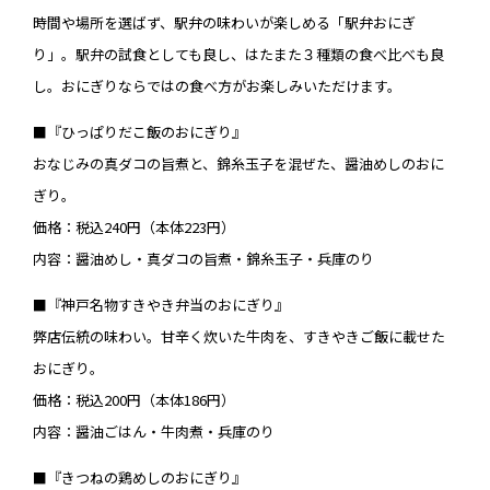
時間や場所を選ばず、駅弁の味わいが楽しめる「駅弁おにぎ
り」。駅弁の試食としても良し、はたまた３種類の食べ比べも良
し。おにぎりならではの食べ方がお楽しみいただけます。
■『ひっぱりだこ飯のおにぎり』
おなじみの真ダコの旨煮と、錦糸玉子を混ぜた、醤油めしのおに
ぎり。
価格：税込240円（本体223円）
内容：醤油めし・真ダコの旨煮・錦糸玉子・兵庫のり
■『神戸名物すきやき弁当のおにぎり』
弊店伝統の味わい。甘辛く炊いた牛肉を、すきやきご飯に載せた
おにぎり。
価格：税込200円（本体186円）
内容：醤油ごはん・牛肉煮・兵庫のり
■『きつねの鶏めしのおにぎり』