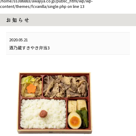
/home/ss386883/awajiya.co.jp/public_html/wp/wp-
content/themes/fcvanilla/single.php
on line
13
お 知 ら せ
2020.05.21
酒乃蔵すきやき弁当3